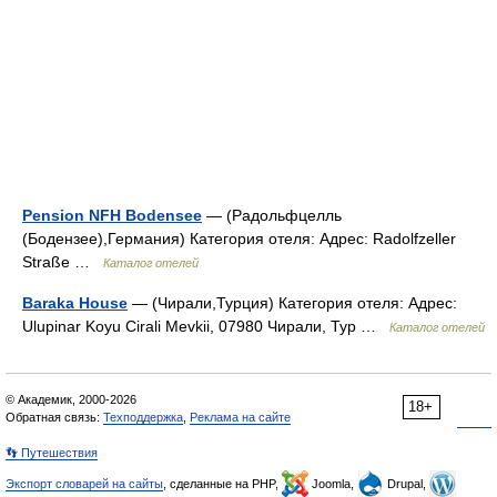
Pension NFH Bodensee
— (Радольфцелль
(Бодензее),Германия) Категория отеля: Адрес: Radolfzeller
Straße …
Каталог отелей
Baraka House
— (Чирали,Турция) Категория отеля: Адрес:
Ulupinar Koyu Cirali Mevkii, 07980 Чирали, Тур …
Каталог отелей
© Академик, 2000-2026
18+
Обратная связь:
Техподдержка
,
Реклама на сайте
👣 Путешествия
Экспорт словарей на сайты
, сделанные на PHP,
Joomla,
Drupal,